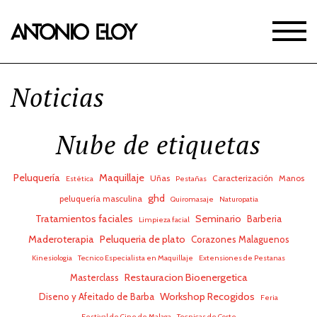
Noticias
Nube de etiquetas
Peluquería
Maquillaje
Uñas
Caracterización
Manos
Estética
Pestañas
ghd
peluquería masculina
Quiromasaje
Naturopatia
Tratamientos faciales
Seminario
Barberia
Limpieza facial
Maderoterapia
Peluqueria de plato
Corazones Malaguenos
Kinesiologia
Tecnico Especialista en Maquillaje
Extensiones de Pestanas
Restauracion Bioenergetica
Masterclass
Workshop Recogidos
Diseno y Afeitado de Barba
Feria
Festival de Cine de Malaga
Tecnicas de Corte