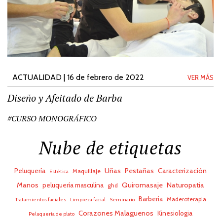
ACTUALIDAD | 16 de febrero de 2022
VER MÁS
Diseño y Afeitado de Barba
#CURSO MONOGRÁFICO
Nube de etiquetas
Uñas
Pestañas
Caracterización
Peluquería
Maquillaje
Estética
Manos
Quiromasaje
Naturopatia
peluquería masculina
ghd
Barberia
Maderoterapia
Tratamientos faciales
Limpieza facial
Seminario
Corazones Malaguenos
Kinesiologia
Peluqueria de plato