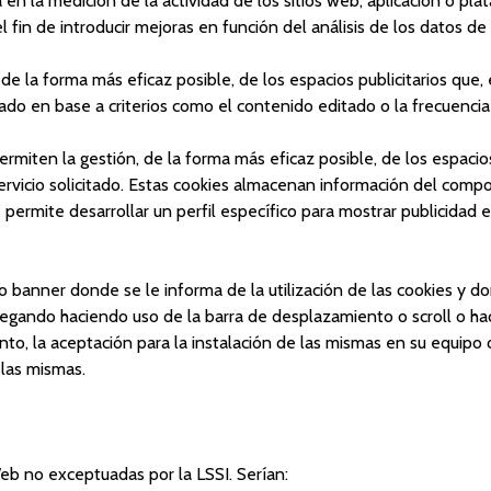
 en la medición de la actividad de los sitios web, aplicación o pl
el fin de introducir mejoras en función del análisis de los datos de
 de la forma más eficaz posible, de los espacios publicitarios que,
itado en base a criterios como el contenido editado o la frecuenci
iten la gestión, de la forma más eficaz posible, de los espacios p
ervicio solicitado. Estas cookies almacenan información del compo
permite desarrollar un perfil específico para mostrar publicidad 
 o banner donde se le informa de la utilización de las cookies y 
navegando haciendo uso de la barra de desplazamiento o scroll o ha
nto, la aceptación para la instalación de las mismas en su equipo
 las mismas.
 Web no exceptuadas por la LSSI. Serían: