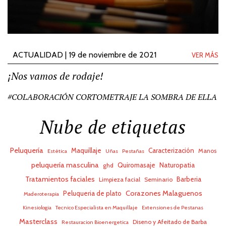
ACTUALIDAD | 19 de noviembre de 2021
VER MÁS
¡Nos vamos de rodaje!
#COLABORACIÓN CORTOMETRAJE LA SOMBRA DE ELLA
Nube de etiquetas
Peluquería
Maquillaje
Caracterización
Manos
Estética
Uñas
Pestañas
peluquería masculina
Quiromasaje
Naturopatia
ghd
Tratamientos faciales
Barberia
Limpieza facial
Seminario
Corazones Malaguenos
Peluqueria de plato
Maderoterapia
Kinesiologia
Tecnico Especialista en Maquillaje
Extensiones de Pestanas
Masterclass
Diseno y Afeitado de Barba
Restauracion Bioenergetica