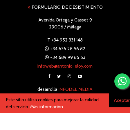
»
FORMULARIO DE DESISTIMIENTO
Avenida Ortega y Gasset 9
29006 / Málaga
T
+34 952 331 148
+34 636 28 56 82
+34 689 99 85 53
infoweb@antonio-eloy.com
desarrolla
INFODEL MEDIA
Este sitio utiliza cookies para mejorar la calidad
Aceptar
del servicio.
Más información