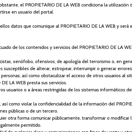
 no obstante, el PROPIETARIO DE LA WEB condiciona la utilización d
irse en usuario del portal.
 aquellos datos que comunique al PROPIETARIO DE LA WEB y será el
uado de los contenidos y servicios del PROPIETARIO DE LA WEB 
acistas, xenófobo, ofensivos, de apología del terrorismo o, en gener
ones susceptibles de alterar, estropear, interrumpir o generar err
ersonas; así como obstaculizar el acceso de otros usuarios al si
O DE LA WEB presta sus servicios.
tros usuarios o a áreas restringidas de los sistemas informático
al, así como violar la confidencialidad de la información del PR
ones públicas o de un tercero.
ualquier otra forma comunicar públicamente, transformar o modifica
legalmente permitido.