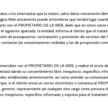
s a los internautas que la visiten, salvo datos meramente identi
gina Web únicamente puede entenderse que tendrá lugar cuando és
acto con el PROPIETARIO DE LA WEB, dado que en estos casos el t
l siguiente apartado, la entidad, informa al cliente que el tratami
oración de presupuestos, contratación y prestación de servicios 
 y contestar las comunicaciones recibidas y las de prospección co
comerciales con el PROPIETARIO DE LA WEB, y realice el envío d
estará dando su consentimiento libre, inequívoco, específico, in
des establecidas anteriormente, así como atender su comunicaci
e, si el cliente envía un correo electrónico o comunica al PR
 gerente, representante y/o cualquier otro cargo como persona d
ibre, inequívoco, específico, informado y expreso para el tratam