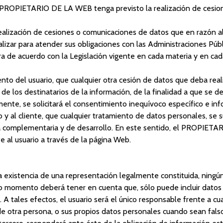
 el PROPIETARIO DE LA WEB tenga previsto la realización de cesio
alización de cesiones o comunicaciones de datos que en razón 
lizar para atender sus obligaciones con las Administraciones Púb
a de acuerdo con la Legislación vigente en cada materia y en c
el usuario, que cualquier otra cesión de datos que deba realiz
los destinatarios de la información, de la finalidad a que se des
ente, se solicitará el consentimiento inequívoco específico e inf
al cliente, que cualquier tratamiento de datos personales, se su
a complementaria y de desarrollo. En este sentido, el PROPIETA
te al usuario a través de la página Web.
existencia de una representación legalmente constituida, ningún u
do momento deberá tener en cuenta que, sólo puede incluir datos
A tales efectos, el usuario será el único responsable frente a cual
tra persona, o sus propios datos personales cuando sean falsos