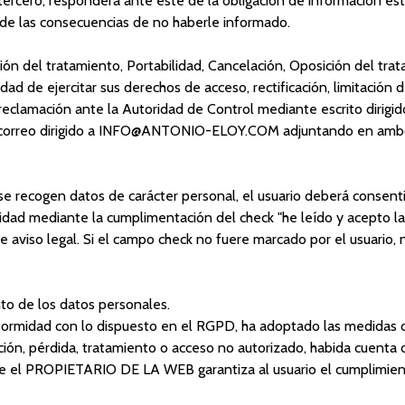
 tercero, responderá ante éste de la obligación de información e
 de las consecuencias de no haberle informado.
ación del tratamiento, Portabilidad, Cancelación, Oposición del tra
 de ejercitar sus derechos de acceso, rectificación, limitación de
reclamación ante la Autoridad de Control mediante escrito dirig
eo dirigido a INFO@ANTONIO-ELOY.COM adjuntando en ambos c
se recogen datos de carácter personal, el usuario deberá consenti
cidad mediante la cumplimentación del check "he leído y acepto la 
 aviso legal. Si el campo check no fuere marcado por el usuario, 
to de los datos personales.
midad con lo dispuesto en el RGPD, ha adoptado las medidas de í
ación, pérdida, tratamiento o acceso no autorizado, habida cuenta 
e el PROPIETARIO DE LA WEB garantiza al usuario el cumplimient