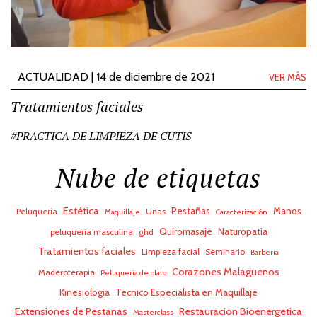
ACTUALIDAD | 14 de diciembre de 2021
VER MÁS
Tratamientos faciales
#PRACTICA DE LIMPIEZA DE CUTIS
Nube de etiquetas
Estética
Pestañas
Manos
Peluquería
Uñas
Maquillaje
Caracterización
Quiromasaje
Naturopatia
peluquería masculina
ghd
Tratamientos faciales
Limpieza facial
Seminario
Barberia
Corazones Malaguenos
Maderoterapia
Peluqueria de plato
Kinesiologia
Tecnico Especialista en Maquillaje
Extensiones de Pestanas
Restauracion Bioenergetica
Masterclass