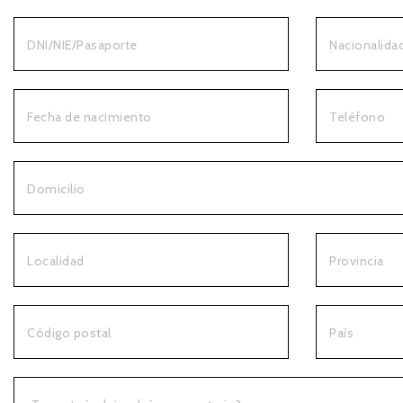
DNI/NIE/Pasaporte
Nacionalida
Fecha de nacimiento
Teléfono
Domicilio
Localidad
Provincia
Código postal
País