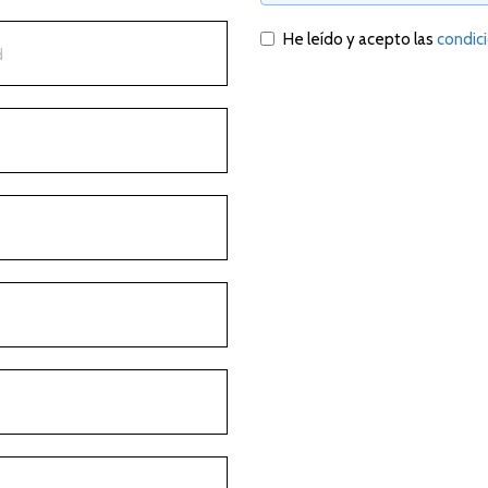
He leído y acepto las
condic
d